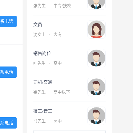
张先生
·
中专/技校
系电话
文员
沈女士
·
大专
销售岗位
叶先生
·
高中
系电话
司机/交通
崔先生
·
高中以下
技工/普工
马先生
·
高中
系电话