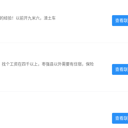
超的经验！以前开九米六，渣土车
查看联
照，找个工资在四千以上，枣强县以外需要有住宿，保险
查看联
查看联