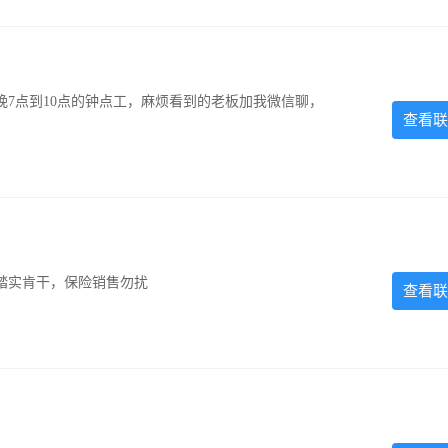
7点到10点的钟点工，麻烦看到的老板加我微信聊，
查看联
踏实肯干，保险销售勿扰
查看联