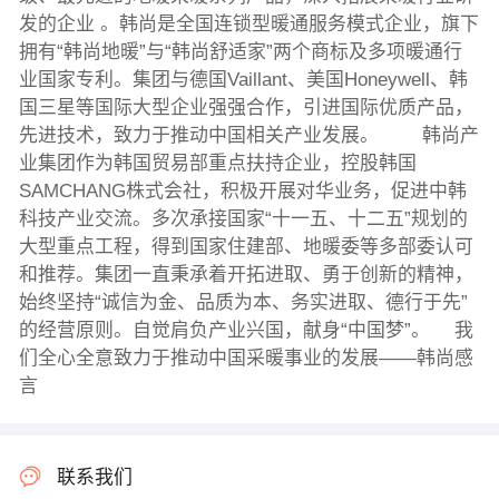
发的企业 。韩尚是全国连锁型暖通服务模式企业，旗下
拥有“韩尚地暖”与“韩尚舒适家”两个商标及多项暖通行
业国家专利。集团与德国Vaillant、美国Honeywell、韩
国三星等国际大型企业强强合作，引进国际优质产品，
先进技术，致力于推动中国相关产业发展。 韩尚产
业集团作为韩国贸易部重点扶持企业，控股韩国
SAMCHANG株式会社，积极开展对华业务，促进中韩
科技产业交流。多次承接国家“十一五、十二五”规划的
大型重点工程，得到国家住建部、地暖委等多部委认可
和推荐。集团一直秉承着开拓进取、勇于创新的精神，
始终坚持“诚信为金、品质为本、务实进取、德行于先”
的经营原则。自觉肩负产业兴国，献身“中国梦”。 我
们全心全意致力于推动中国采暖事业的发展——韩尚感
言
联系我们